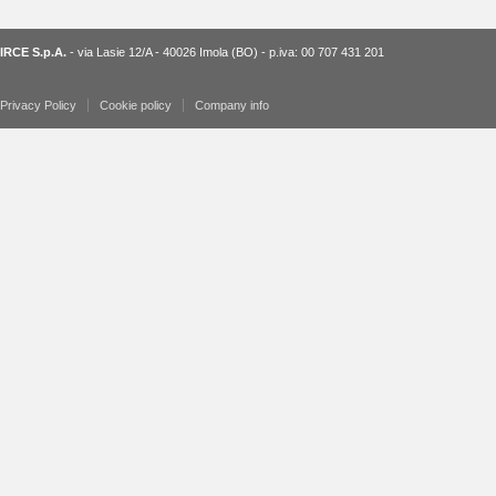
IRCE S.p.A.
- via Lasie 12/A - 40026 Imola (BO) - p.iva: 00 707 431 201
Privacy Policy
Cookie policy
Company info