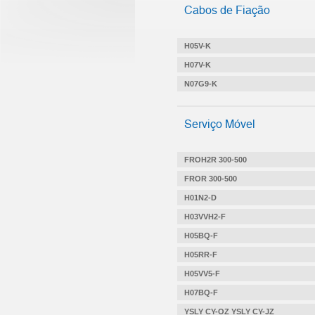
Cabos de Fiação
H05V-K
H07V-K
N07G9-K
Serviço Móvel
FROH2R 300-500
FROR 300-500
H01N2-D
H03VVH2-F
H05BQ-F
H05RR-F
H05VV5-F
H07BQ-F
YSLY CY-OZ YSLY CY-JZ