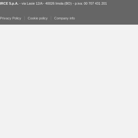
IRCE S.p.A.
- via Lasie 12/A - 40026 Imola (BO) - p.iva: 00 707 431 201
Privacy Policy
Cookie policy
Company info