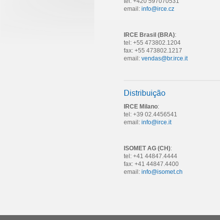
tel: +420 597070531
email:
info@irce.cz
IRCE Brasil (BRA)
:
tel: +55 473802.1204
fax: +55 473802.1217
email:
vendas@br.irce.it
Distribuição
IRCE Milano
:
tel: +39 02.4456541
email:
info@irce.it
ISOMET AG (CH)
:
tel: +41 44847.4444
fax: +41 44847.4400
email:
info@isomet.ch