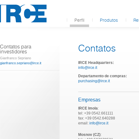
Perfil
Produtos
Re
Contatos
Contatos para
investidores
Gianfranco Sepriano
IRCE Headquarters:
gianfranco.sepriano@irce.it
info@irce.it
Departamento de compras:
purchasing@irce.it
Empresas
IRCE Imola
:
tel: +39 0542.661111
fax: +39 0542.640288
email:
info@irce.it
Mosnov (CZ)
: