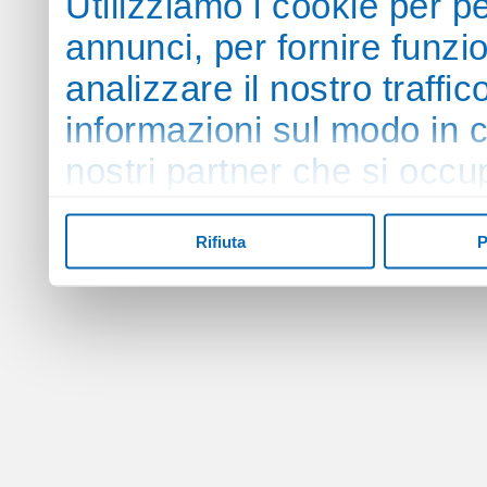
Utilizziamo i cookie per p
annunci, per fornire funzi
analizzare il nostro traffi
informazioni sul modo in cui
nostri partner che si occu
pubblicità e social media,
Rifiuta
P
con altre informazioni che
raccolto dal suo utilizzo de