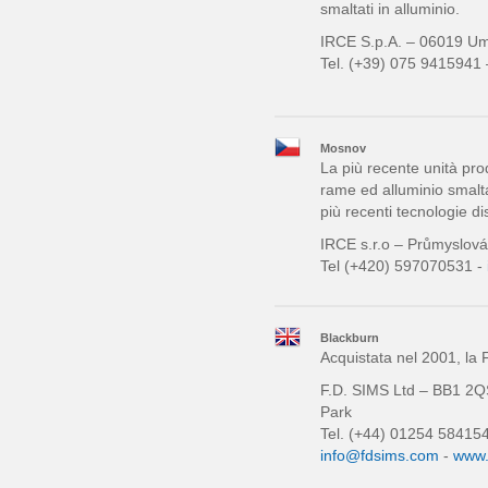
smaltati in alluminio.
IRCE S.p.A. – 06019 Um
Tel. (+39) 075 9415941
Mosnov
La più recente unità pro
rame ed alluminio smalt
più recenti tecnologie di
IRCE s.r.o – Průmyslov
Tel (+420) 597070531 -
Blackburn
Acquistata nel 2001, la F
F.D. SIMS Ltd – BB1 2Q
Park
Tel. (+44) 01254 58415
info@fdsims.com
-
www.