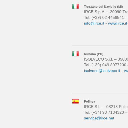
Trezzano sul Naviglio (MI)
IRCE S.p.A. – 20090 Trez
Tel. (+39) 02 4456541 
info@irce.it
-
www.irce.it
Rubano (PD)
ISOLVECO S.r.l. – 35030
Tel. (+39) 049 8977200
isolveco@isolveco.it
-
ww
Polinya
IRCE S.L. – 08213 Polin
Tel. (+34) 93 7134320 
service@irce.net