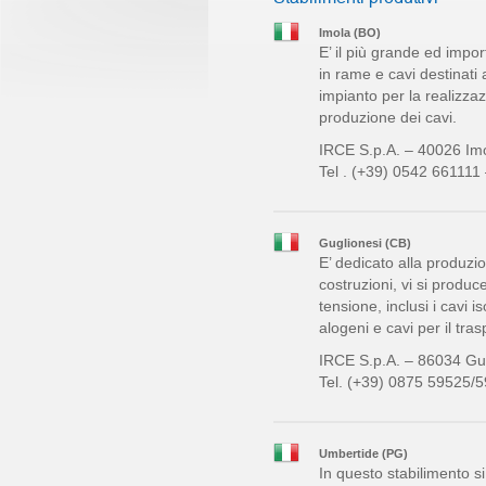
Imola (BO)
E’ il più grande ed impor
in rame e cavi destinati 
impianto per la realizza
produzione dei cavi.
IRCE S.p.A. – 40026 Imo
Tel . (+39) 0542 661111
Guglionesi (CB)
E’ dedicato alla produzio
costruzioni, vi si produc
tensione, inclusi i cavi 
alogeni e cavi per il tra
IRCE S.p.A. – 86034 Gu
Tel. (+39) 0875 59525/
Umbertide (PG)
In questo stabilimento si