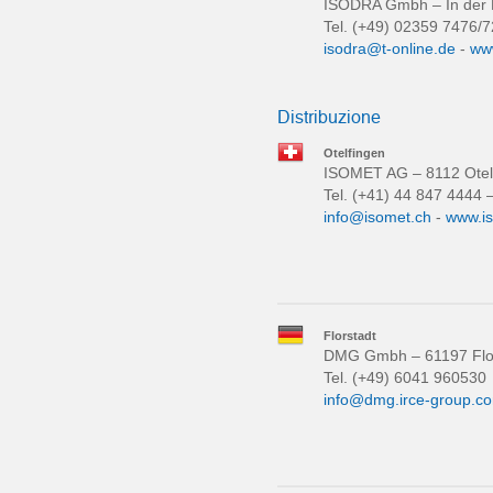
ISODRA Gmbh – In der H
Tel. (+49) 02359 7476/
isodra@t-online.de
-
ww
Distribuzione
Otelfingen
ISOMET AG – 8112 Otelf
Tel. (+41) 44 847 4444 
info@isomet.ch
-
www.i
Florstadt
DMG Gmbh – 61197 Flor
Tel. (+49) 6041 960530
info@dmg.irce-group.c