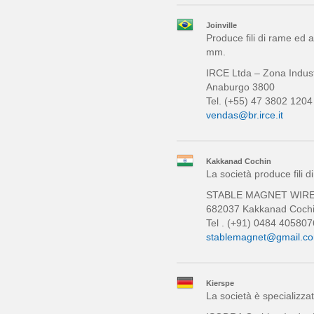
Joinville
Produce fili di rame ed 
mm.
IRCE Ltda – Zona Indust
Anaburgo 3800
Tel. (+55) 47 3802 120
vendas@br.irce.it
Kakkanad Cochin
La società produce fili d
STABLE MAGNET WIRE Lt
682037 Kakkanad Cochin
Tel . (+91) 0484 40580
stablemagnet@gmail.c
Kierspe
La società è specializzata