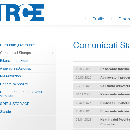
Profilo
Prodot
Comunicati S
Corporate governance
Comunicati Stampa
Bilanci e relazioni
Assemblea Azionisti
15/05/2026
Resoconto intermed
Presentazioni
13/03/2026
Approvato il proget
Copertura Analisti
22/12/2025
Contratto d'invest
Calendario annuale eventi
14/11/2025
Resoconto intermed
societari
12/09/2025
Relazione finanziar
SDIR & STORAGE
15/05/2025
Resoconto intermed
Statuto
28/04/2025
Nomina del Presiden
Consiglio