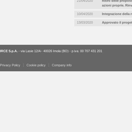
21/04/2020
Ritiro delle propost
azioni proprie. Rin
10/04/2020
Integrazione della 
13/03/2020
Approvato il proget
IRCE S.p.A.
- via Lasie 12/A - 40026 Imola (BO) - p.iva: 00 707 431 201
Privacy Policy
Cookie policy
Company info